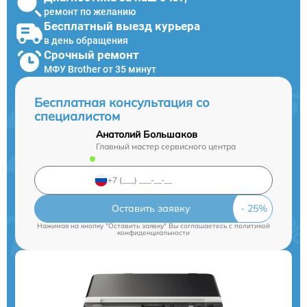
ремонт по желанию
Бесплатный выезд курьера
в день обращения
Срочный ремонт
МФУ Brother от 35 минут
Бесплатная консультация со
специалистом
Анатолий Большаков
Главный мастер сервисного центра
Оставить заявку
Нажимая на кнопку "Оставить заявку" Вы соглашаетесь c
политикой
конфиденциальности