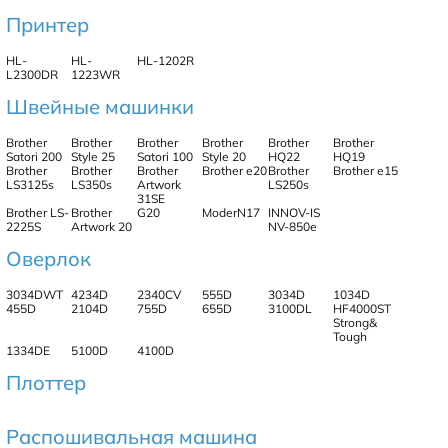
Принтер
HL-
HL-
HL-1202R
L2300DR
1223WR
Швейные машинки
Brother
Brother
Brother
Brother
Brother
Brother
Satori 200
Style 25
Satori 100
Style 20
HQ22
HQ19
Brother
Brother
Brother
Brother e20
Brother
Brother e15
LS3125s
LS350s
Artwork
LS250s
31SE
Brother LS-
Brother
G20
ModerN17
INNOV-IS
2225S
Artwork 20
NV-850e
Оверлок
3034DWT
4234D
2340CV
555D
3034D
1034D
455D
2104D
755D
655D
3100DL
HF4000ST
Strong&
Tough
1334DE
5100D
4100D
Плоттер
Распошивальная машина