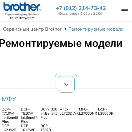
+7 (812) 214-73-42
Ежедневно с 9:00 до 21:00
Сервисный центр Brother
в
Санкт-Петербурге
Сервисный центр Brother
Ремонтируемые модели
Ремонтируемые модели
МФУ
DCP-
DCP-
DCP-T310
MFC-
MFC-
DCP-
T710W
T510W
InkBenefit
L2720DWR
L2700DNR
L2500DR
InkBenefit
InkBenefit
Plus
Plus
Plus
DCP-
DCP-
DCP-
1623WR
1612WR
1602R